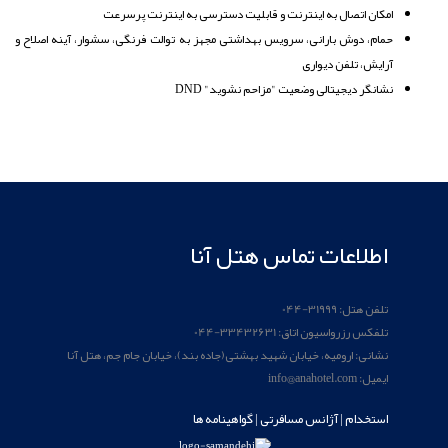
امکان اتصال به اینترنت‌ و قابلیت دسترسی به اینترنت پرسرعت
حمام، دوش بارانی، سرویس بهداشتی مجهز به توالت فرنگی، سشوار، آینه اصلاح و
آرایش، تلفن دیواری
نشانگر دیجیتالی وضعیت "‌مزاحم نشوید" DND
اطلاعات تماس هتل آنا
تلفن هتل: 31999-044
تلفکس رزرواسیون اتاق: 33432631-044
نشانی: ارومیه، خیابان شهید بهشتی(جاده بند)، خیابان جام جم، هتل آنا
ایمیل: info@anahotel.com
استخدام
| آژانس مسافرتی |
گواهینامه ها