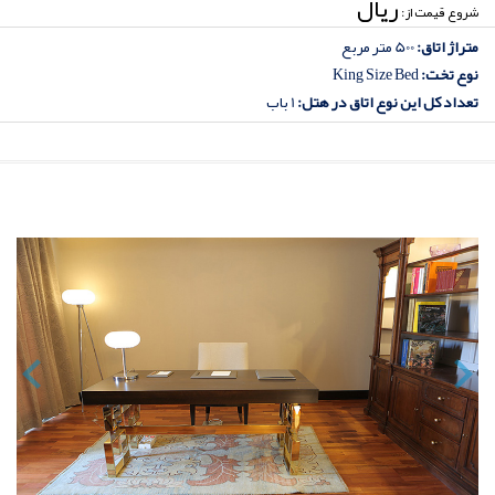
ريال
شروع قیمت از:
متراژ اتاق:
500 متر مربع
نوع تخت:
King Size Bed
تعداد کل این نوع اتاق‏ در هتل:
1 باب