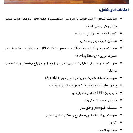
امکانات اتاق شامل:‌
سوئیت شامل ۳ اتاق خواب با سرویس بهداشتی و حمام مجزا که اتاق خواب مستر
دارای جکوزی می باشد.
آشپزخانه با تجهیزات پیشرفته
مبلمان، ‌میز تحریر و صندلی
سیستم برقی یکپارچه با عملکرد منحصر به کارت اتاق به منظور صرفه جوئی در
مصرف انرژی (‌ Saving Energy)
سیستم اعلان حریق با قابلیت آدرس دهی مجهز به آژیر و چراغ چشمک زن اختصاصی
در اتاق
سیستم اطفاء‌اتوماتیک حریق در داخل اتاق (‌Sprinkler)
پنجره های دو جداره جهت کاهش حداکثری ورود صدا
تلویزیون LED کانال‏های ماهواره‏ای
یخچال به همراه مینی بار
‌دستگاه قهوه ساز و چای ساز
سیستم پیشرفته تهویه مطبوع با امکان کنترل داخلی
آباژور
‌صندوق امانات