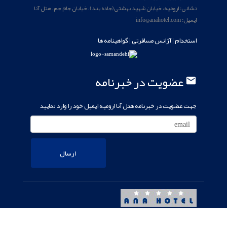
نشانی: ارومیه، خیابان شهید بهشتی(جاده بند)، خیابان جام جم، هتل آنا
ایمیل: info@anahotel.com
استخدام
| آژانس مسافرتی |
گواهینامه ها
عضویت در خبرنامه
email
جهت عضویت در خبرنامه هتل آنا ارومیه ایمیل خود را وارد نمایید