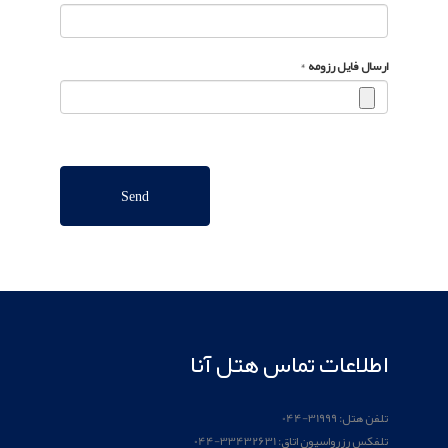
ارسال فایل رزومه
*
اطلاعات تماس هتل آنا
تلفن هتل: 31999-044
تلفکس رزرواسیون اتاق: 33432631-044